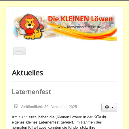
Navigation
an/aus
Downloads
Aktuelles
Home
Aktuelles
Laternenfest
Der Verein
Kindertagesstätte
Veröffentlicht: 30. November 2025
Beiträge
Am 13.11.2025 haben die „Kleinen Löwen“ in der KiTa ihr
eigenes kleines Laternenfest gefeiert. Im Rahmen des
Impressum
normalen KiTa-Tages konnten die Kinder stolz ihre