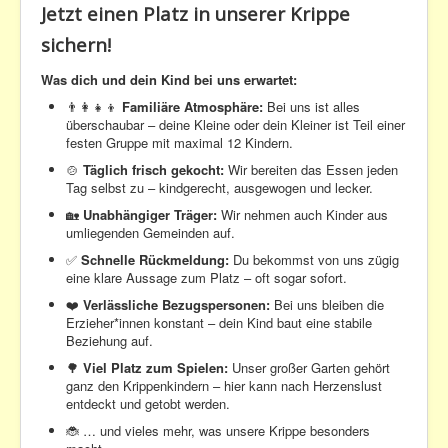
Jetzt einen Platz in unserer Krippe
sichern!
Was dich und dein Kind bei uns erwartet:
👨‍👩‍👧‍👦
Familiäre Atmosphäre:
Bei uns ist alles
überschaubar – deine Kleine oder dein Kleiner ist Teil einer
festen Gruppe mit maximal 12 Kindern.
🍲
Täglich frisch gekocht:
Wir bereiten das Essen jeden
Tag selbst zu – kindgerecht, ausgewogen und lecker.
🏡
Unabhängiger Träger:
Wir nehmen auch Kinder aus
umliegenden Gemeinden auf.
✅
Schnelle Rückmeldung:
Du bekommst von uns zügig
eine klare Aussage zum Platz – oft sogar sofort.
❤️
Verlässliche Bezugspersonen:
Bei uns bleiben die
Erzieher*innen konstant – dein Kind baut eine stabile
Beziehung auf.
🌳
Viel Platz zum Spielen:
Unser großer Garten gehört
ganz den Krippenkindern – hier kann nach Herzenslust
entdeckt und getobt werden.
🐞 … und vieles mehr, was unsere Krippe besonders