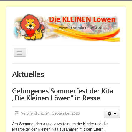
Navigation
an/aus
Downloads
Aktuelles
Home
Aktuelles
Gelungenes Sommerfest der Kita
„Die Kleinen Löwen“ in Resse
Der Verein
Kindertagesstätte
Veröffentlicht: 24. September 2025
Beiträge
Am Sonntag, den 31.08.2025 feierten die Kinder und die
Impressum
Mitarbeiter der Kleinen Kita zusammen mit den Eltern,