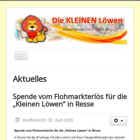
Navigation
an/aus
Downloads
Aktuelles
Home
Aktuelles
Spende vom Flohmarkterlös für die
„Kleinen Löwen“ in Resse
Der Verein
Kindertagesstätte
Veröffentlicht: 22. April 2026
Beiträge
Impressum