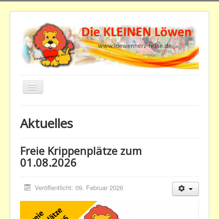
Navigation
an/aus
Downloads
Aktuelles
Home
Aktuelles
Freie Krippenplätze zum
01.08.2026
Der Verein
Kindertagesstätte
Veröffentlicht: 09. Februar 2026
Beiträge
Impressum